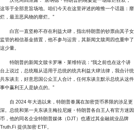
沃伦周四泄露：“唐纳德・特朗普的晚宴是一场靡烂狂欢，
这等于全部意旨场地。咱们今天在这里评述的唯惟一个话题：靡
烂，最丑恶风物的靡烂。”
白宫一直坚称不存在利益大肆，指出特朗普的钞票由其子女
监管的相信基金措置，他不参与运营，其新闻文牍周四也重申了
这少量。
特朗普的新闻文牍卡罗琳・莱维特说：“我之前也在这个讲
台上说过，总统顺从适用于总统的统共利益大肆法律，我合计统
共东谈主，好意思国公众王人合计，任何东谈主默示总统从这件
事中赢利王人是缺点的。”
自 2024 年大选以来，特朗普眷属在加密货币界限的涉足更
深。总统和第一夫东谈主梅拉尼娅・特朗普各自王人有官方迷因
币，他的同名企业特朗普媒体（DJT）也通过其金融就业品牌
Truth.Fi 提供加密 ETF。