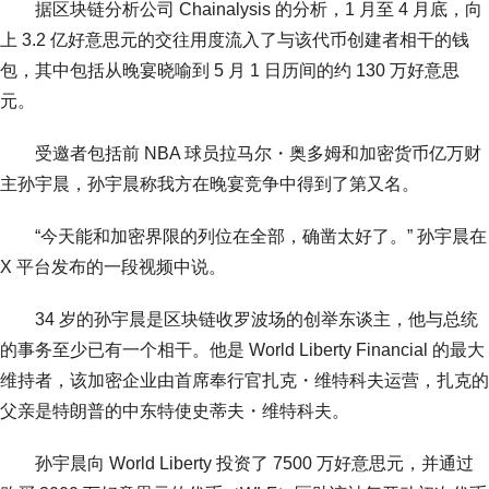
据区块链分析公司 Chainalysis 的分析，1 月至 4 月底，向
上 3.2 亿好意思元的交往用度流入了与该代币创建者相干的钱
包，其中包括从晚宴晓喻到 5 月 1 日历间的约 130 万好意思
元。
受邀者包括前 NBA 球员拉马尔・奥多姆和加密货币亿万财
主孙宇晨，孙宇晨称我方在晚宴竞争中得到了第又名。
“今天能和加密界限的列位在全部，确凿太好了。” 孙宇晨在
X 平台发布的一段视频中说。
34 岁的孙宇晨是区块链收罗波场的创举东谈主，他与总统
的事务至少已有一个相干。他是 World Liberty Financial 的最大
维持者，该加密企业由首席奉行官扎克・维特科夫运营，扎克的
父亲是特朗普的中东特使史蒂夫・维特科夫。
孙宇晨向 World Liberty 投资了 7500 万好意思元，并通过