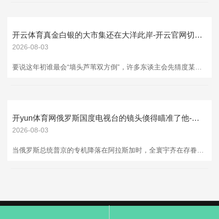
开云体育真金白银的大市集还在大洋此岸-开云官网切尔西赞助商(2025已更新(最新/官方/入口)
2026-08-03
要说这年初谁最会“墙头芦苇双方倒”，许多东谈主会先猜度某些互联网大V。可最近这顶“冠军帽”，怕是得让给莫迪：前脚在德里和中国高层把话摊开聊，后脚立马给好意思国送上一份“棉花大礼包”——把对好意思棉花的11%入口关税一刀取消。：你合计这招能换来华盛顿的笑容？后果东谈主家回头一句“印度不是环球要津变装”，外加关税大礼包回敬，热脸平直贴到冷钢板上。 把时间往前拨。王毅赴印，双方拿出不少“干货”：界限问题确立新机制、重开三个互市港口、谈稀土供应合作，这些王人不是走个过场。按理说，这对紧绷许久的中印联系
开yun体育网俄罗斯国度电视台的镜头倏得瞄准了他-开云官网切尔西赞助商(2025已更新(最新/官方/入口)
2026-08-03
当俄罗斯总统普京的专机降落在阿拉斯加时，全寰宇齐在存眷他和特朗普的世纪执手。 但谁也没思到，终末抢尽风头的开yun体育网，竟是一台价值22万元东说念主民币的乌拉尔三轮摩托车，这份送给世俗好意思国东说念主的礼物，平直戳中了好意思俄关系的明锐神经。 阿拉斯加住户马克·沃伦于今齐以为像在作念梦。 就在峰会开幕前几天，他推着那辆老掉牙的乌拉尔摩托在安克雷奇街头抛锚时，俄罗斯国度电视台的镜头倏得瞄准了他。 他随口怨恨了一句：“这车的开动器产自乌克兰，当今根柢买不到配件！ ”这段采访被连夜传回莫斯科，送到