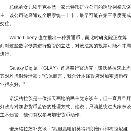
总统的女儿埃里克亦然一家比特币矿业公司的诱导创举东谈
主，该公司磋磨通过全股票统一上市，最早可能在第三季度完成
交往。
World Liberty 也在推出一种贯通币，而此时研究院正在筹
商对这些数字钞票进行监管的立法，对该法案的投票可能不才周
进行。
Galaxy Digital（GLXY）首席奉行官迈克・诺沃格拉茨上周
五对雅虎财经泄露：“总体而言，我合计本届政府对加密货币行
业很友好。”
诺沃格拉茨是一位指天画地的民主党东谈主，但一直月旦拜
灯政府对加密货币监管的处理方式。他说，只消总统过火家东谈
主不违警，他们有权参与加密货币动作。
诺沃格拉茨补充谈：“我但愿咱们莫得特朗普币和梅拉尼娅