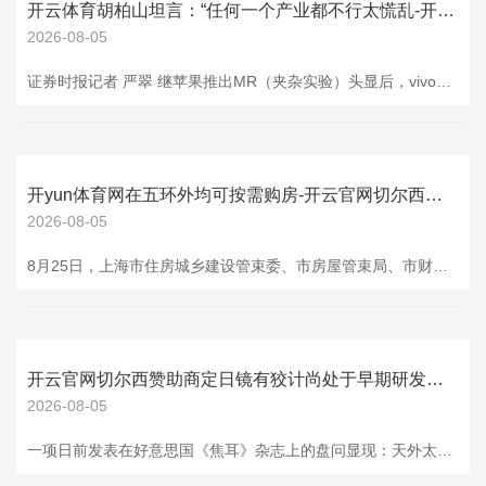
开云体育胡柏山坦言：“任何一个产业都不行太慌乱-开云官网切尔西赞助商(2025已更新(最新/官方/入口)
2026-08-05
证券时报记者 严翠 继苹果推出MR（夹杂实验）头显后，vivo也进攻MR领域，荣耀也正加紧研发中，小米前不久则推出首款AI眼镜，华为、OPPO也都已涉足AR眼镜、AI眼镜。 不外，苹果首款头显仍是销量遇冷，面前开云体育已停产，小米AI眼镜曾经遇到一波退货潮。多位专科东谈主士对质券时报记者暗示，手机行业纷纷押注新赛谈背后，是在原手机业务基础上的趁势而为，旨在提前布局东谈主机交互下半场机遇，同期也折射出行业举座增长慌乱。 MR尚处早期阶段 近日，vivo官宣推出旗下首款MR头显vivo Visio
开yun体育网在五环外均可按需购房-开云官网切尔西赞助商(2025已更新(最新/官方/入口)
2026-08-05
8月25日，上海市住房城乡建设管束委、市房屋管束局、市财政局、市税务局、东说念主民银行上海市分行、市公积金管束中心等六部门麇集印发《对于优化调度本市房地产策略措施的奉告》（下称《奉告》）。 《奉告》本色包括调减住房限购、优化住房公积金、优化个东说念主住房信贷以及完善个东说念主住房房产税等策略，自2025年8月26日起实施。 受此讯息带动，A股市集房地产板块大涨。驱散昨日下昼收盘，万通发展涨停，深深房A和万科A涨超9%，荣盛发展和金地集团涨近7%。 策略不竭松捆 提振楼市 《奉告》的中枢是：缴满
开云官网切尔西赞助商定日镜有狡计尚处于早期研发阶段-开云官网切尔西赞助商(2025已更新(最新/官方/入口)
2026-08-05
一项日前发表在好意思国《焦耳》杂志上的盘问显现：天外太阳能时刻能握续不停网络太阳能，若是这些时刻发展进修并大规模部署，将有助欧洲裁减电网系统总资本并结束关联减排计较。 将太阳能板送入天外的念念法领先于1968年被提倡。它的责任旨趣与通讯卫星访佛：太阳能板在地球轨谈上入手，通过自己旋转永久正对太阳，能以最好角度收受阳光；随后，网络到的能量将以微波模式传输到大地的收受站，再退换成电能，并接入现存的电网基础模范。这意味着，与大地太阳能发电系统比拟，天外太阳能发电系统受到的扫尾更少，发电时分更握久。