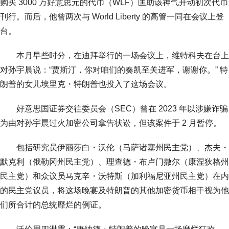
购买 3000 万好意思元的代币（WLF）匡助该神气开动初次代币
刊行。而后，他曾两次与 World Liberty 的高管一同在会议上登
台。
本月早些时分，在迪拜举行的一场会议上，维特科夫在台上
对孙宇晨说：“贾斯汀，你对咱们的奏凯至关进军，谢谢你。” 特
朗普的女儿埃里克・特朗普也投入了这场会议。
好意思国证券交往委员会（SEC）曾在 2023 年以涉嫌诈骗
为由对孙宇晨过火加密公司拿告状讼，但该案件于 2 月暂停。
包括研究员伊丽莎白・沃伦（马萨诸塞州民主党）、杰夫・
默克利（俄勒冈州民主党）、理查德・布卢门撒尔（康涅狄格州
民主党）和众议员马克辛・沃特斯（加利福尼亚州民主党）在内
的民主党议员，将这场晚宴及特朗普的其他加密货币相干视为他
们所合计的总统靡烂的例证。