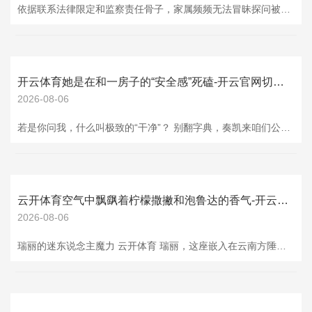
依据联系法律限定和监察责任骨子，家属频频无法冒昧探问被留置东谈主员的具体案件情况。这是因为留置是监察机关为拜谒严重职务犯法和职务行恶所选拔的艰辛圭表，拜谒责任需要在守密状况下进行开云体育，以保证其平允、顺利开展，留心外界羁系，幸免出现把柄被隐退、甩掉，证东谈主受到羁系等影响案件平允搞定的情况。监察机关在选拔留置圭表后，会实时见告被留置东谈主员所在单元和家属。见告内容一般包括留置的事实、不祥原因、地方等基本信息，但不会波及具体的拜谒剖释、把柄情况等细节。要是家属念念要了解更多信息，可通过一些正当
开云体育她是在和一房子的“安全感”死磕-开云官网切尔西赞助商(2025已更新(最新/官方/入口)
2026-08-06
若是你问我，什么叫极致的“干净”？ 别翻字典，奏凯来咱们公司走一圈，找林薇。 她的办公桌堪比博物馆展柜，键盘疏忽干净得能当镜子用，连喝水都得确保杯沿莫得任何唇印。 前次我顺手把订书机放她桌上，她作为比反射弧还快，咔一下就把订书机转了个朝向，还用手指在桌沿擦了擦，像现场查毒。 那画面，比体育比赛里门将极限扑救还带感。 说她“厚爱”，其实不太贴切。 她身上的那股劲儿，一看就不是这几年“断舍离”流行起来的。 她妈走得早，家里唯独留住的传家宝，即是那句“干净点少生病”。 林薇把这话刻进骨头里，每天洗头
云开体育空气中飘飖着柠檬撒撇和泡鲁达的香气-开云官网切尔西赞助商(2025已更新(最新/官方/入口)
2026-08-06
瑞丽的迷东说念主魔力 云开体育 瑞丽，这座嵌入在云南方陲的明珠，以其独有的外乡风情引诱着大批旅客。溜达街头，傣族竹楼与缅甸风情的佛塔交相衬映，身着筒裙的傣家小姐笑声如银铃，空气中飘飖着柠檬撒撇和泡鲁达的香气。珠宝市集里，翡翠原石在聚光灯下泛着诱东说念主的光线，赌石摊前总围满了撺拳拢袖的旅客。 这座中缅边境城市像一幅流动的习惯画卷——早晨的弄岛集市上，缅甸商贩用生硬的汉文吆喝售卖热带生果；薄暮的姐告港口，跨境上班族骑着电动车穿梭于国门之间；夜幕下的傣族村寨，象脚饱读的节律伴着孔雀舞的婀娜身姿。恰