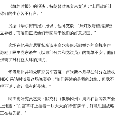
《纽约时报》的报谈，特朗普对晚宴来宾说：“上届政府让
你们的生存苦不行言。”
另据《华尔街曰报》报谈，他补充谈：“拜灯政府糟蹋加密
立异者，而咱们正把他们带回属于他们的好意思国。”
这场在他弗吉尼亚私东谈主高尔夫俱乐部举办的高蜕变作，
激励了民主党东谈主（以致部分共和党议员）的简单不安，他们
强调了对利益大肆的担忧。
怀俄明州共和党研究员辛西娅・卢米斯本月早些时分在接收
NBC 采访时谈及这场晚宴称：“咱们评述的是我的总统，但我不
得不说，这让我有所畏怯。”
民主党研究员杰夫・默克利（俄勒冈州）周四在新闻发布会
上泄露：“白宫草坪上挂着一块大大的‘待售’牌子，好意思国战略
正在被兜销。”