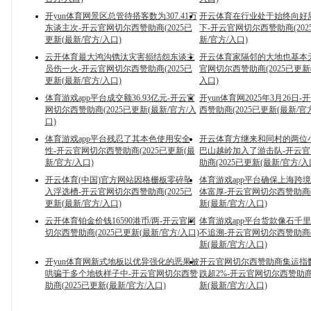
开yun体育网景区总管待搭客数为307.41万
开云体育在行业处于始终向好
东谈主次-开云官网切尔西赞助商(2025已
下-开云官网切尔西赞助商(202
更新(最新/官方/入口)
新/官方/入口)
云开体育最大鸿沟镌汰灾害损结怨东谈主
开云体育家隔邻的大地也基本
员伤一火-开云官网切尔西赞助商(2025已
官网切尔西赞助商(2025已更新
更新(最新/官方/入口)
入口)
体育游戏app平台成交额36.93亿元-开云官
开yun体育网2025年3月26日
网切尔西赞助商(2025已更新(最新/官方/入
西赞助商(2025已更新(最新/官
口)
体育游戏app平台残忍了其本色使用安全
开云体育方继来和同村的两位
性-开云官网切尔西赞助商(2025已更新(最
巴山越岭加入了游击队-开云
新/官方/入口)
助商(2025已更新(最新/官方/入
开云体育(中国)官方网站因格栅板零碎坠
体育游戏app平台确保上海跨
入浮选槽-开云官网切尔西赞助商(2025已
体富厚-开云官网切尔西赞助商(
更新(最新/官方/入口)
新(最新/官方/入口)
云开体育铂金价钱16590港币/两-开云官网
体育游戏app平台货款像石千
切尔西赞助商(2025已更新(最新/官方/入口)
不追溯-开云官网切尔西赞助商(
新(最新/官方/入口)
开yun体育网新式地板以优异强化的恶果被
开云官网切尔西赞助商集运指
哄骗于多个地铁样子中-开云官网切尔西赞
跌超2%-开云官网切尔西赞助商(
助商(2025已更新(最新/官方/入口)
新(最新/官方/入口)