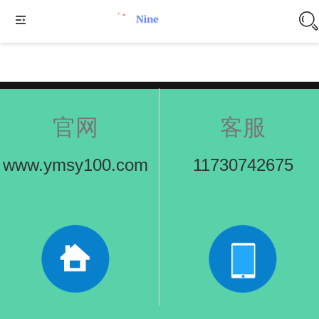
官网
客服
www.ymsy100.com
11730742675