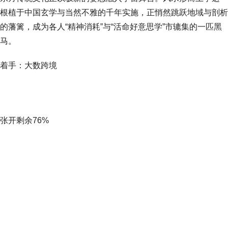
根植于中国玄学与当然不雅的千年实施，正悄然跳跃地域与剖析
的藩篱，成为各人“精神消耗”与“活命好意思学”市辘集的一匹黑
马。
着手：大数跨境
张开剩余76%