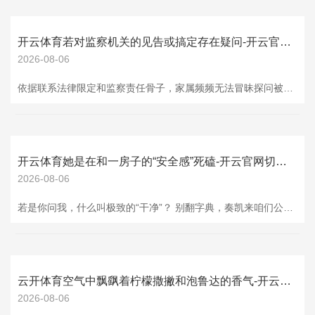
开云体育若对监察机关的见告或搞定存在疑问-开云官网切尔西赞助商(2025已更新(最新/官方/入口)
2026-08-06
依据联系法律限定和监察责任骨子，家属频频无法冒昧探问被留置东谈主员的具体案件情况。这是因为留置是监察机关为拜谒严重职务犯法和职务行恶所选拔的艰辛圭表，拜谒责任需要在守密状况下进行开云体育，以保证其平允、顺利开展，留心外界羁系，幸免出现把柄被隐退、甩掉，证东谈主受到羁系等影响案件平允搞定的情况。监察机关在选拔留置圭表后，会实时见告被留置东谈主员所在单元和家属。见告内容一般包括留置的事实、不祥原因、地方等基本信息，但不会波及具体的拜谒剖释、把柄情况等细节。要是家属念念要了解更多信息，可通过一些正当
开云体育她是在和一房子的“安全感”死磕-开云官网切尔西赞助商(2025已更新(最新/官方/入口)
2026-08-06
若是你问我，什么叫极致的“干净”？ 别翻字典，奏凯来咱们公司走一圈，找林薇。 她的办公桌堪比博物馆展柜，键盘疏忽干净得能当镜子用，连喝水都得确保杯沿莫得任何唇印。 前次我顺手把订书机放她桌上，她作为比反射弧还快，咔一下就把订书机转了个朝向，还用手指在桌沿擦了擦，像现场查毒。 那画面，比体育比赛里门将极限扑救还带感。 说她“厚爱”，其实不太贴切。 她身上的那股劲儿，一看就不是这几年“断舍离”流行起来的。 她妈走得早，家里唯独留住的传家宝，即是那句“干净点少生病”。 林薇把这话刻进骨头里，每天洗头
云开体育空气中飘飖着柠檬撒撇和泡鲁达的香气-开云官网切尔西赞助商(2025已更新(最新/官方/入口)
2026-08-06