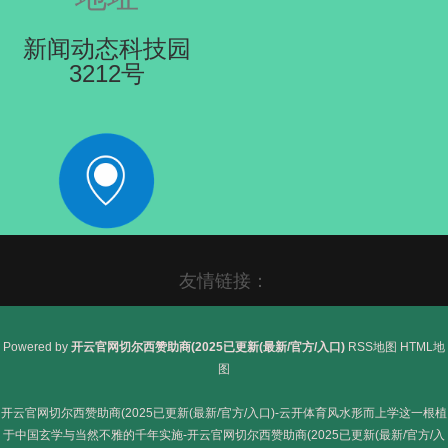
新闻动态科技园
3212号
友情链接：
Powered by
开云官网切尔西赞助商(2025已更新(最新/官方/入口)
RSS地图
HTML地
图
开云官网切尔西赞助商(2025已更新(最新/官方/入口)-云开体育风水形而上学这一根植
于中国玄学与当然不雅的千年实施-开云官网切尔西赞助商(2025已更新(最新/官方/入