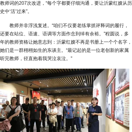
教师词的207次改进，“每个字都要仔细沟通，要让沂蒙红嫂从历
史中‘活’过来”。
教师并非浮浅复述。“咱们不仅要老练掌抓评释词的履行，
还要在站位、语速、语调等方面作念到绰有余裕。”程圆说，多
年的教师资格让她意志到：沂蒙红嫂不再是书册上一个个名字，
她们是一群栩栩如生的东谈主。“最记起的是一位老创新的家属
听完教师，径直抱着我哭泣哀泣。”