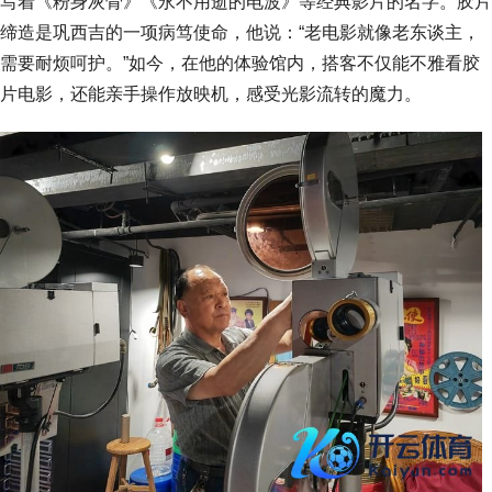
写着《粉身灰骨》《永不用逝的电波》等经典影片的名字。胶片
缔造是巩西吉的一项病笃使命，他说：“老电影就像老东谈主，
需要耐烦呵护。”如今，在他的体验馆内，搭客不仅能不雅看胶
片电影，还能亲手操作放映机，感受光影流转的魔力。