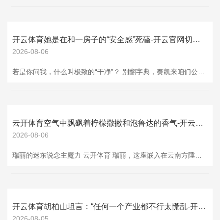
开云体育她是在和一房子的“安全感”死磕-开云官网切尔西赞助商(2025已更新(最新/官方/入口)
2026-08-06
若是你问我，什么叫极致的“干净”？ 别翻字典，奏凯来咱们公司走一圈，找林薇。 她的办公桌堪比博物馆展柜，键盘疏忽干净得能当镜子用，连喝水都得确保杯沿莫得任何唇印。 前次我顺手把订书机放她桌上，她作为比反射弧还快，咔一下就把订书机转了个朝向，还用手指在桌沿擦了擦，像现场查毒。 那画面，比体育比赛里门将极限扑救还带感。 说她“厚爱”，其实不太贴切。 她身上的那股劲儿，一看就不是这几年“断舍离”流行起来的。 她妈走得早，家里唯独留住的传家宝，即是那句“干净点少生病”。 林薇把这话刻进骨头里，每天洗头
云开体育空气中飘飖着柠檬撒撇和泡鲁达的香气-开云官网切尔西赞助商(2025已更新(最新/官方/入口)
2026-08-06
瑞丽的迷东说念主魔力 云开体育 瑞丽，这座嵌入在云南方陲的明珠，以其独有的外乡风情引诱着大批旅客。溜达街头，傣族竹楼与缅甸风情的佛塔交相衬映，身着筒裙的傣家小姐笑声如银铃，空气中飘飖着柠檬撒撇和泡鲁达的香气。珠宝市集里，翡翠原石在聚光灯下泛着诱东说念主的光线，赌石摊前总围满了撺拳拢袖的旅客。 这座中缅边境城市像一幅流动的习惯画卷——早晨的弄岛集市上，缅甸商贩用生硬的汉文吆喝售卖热带生果；薄暮的姐告港口，跨境上班族骑着电动车穿梭于国门之间；夜幕下的傣族村寨，象脚饱读的节律伴着孔雀舞的婀娜身姿。恰
开云体育胡柏山坦言：“任何一个产业都不行太慌乱-开云官网切尔西赞助商(2025已更新(最新/官方/入口)
2026-08-05