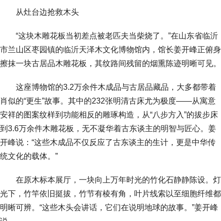
从灶台边抢救木头
“这块木雕花板当初差点被老匹夫当柴烧了。”在山东省临沂
市兰山区枣园镇的临沂天泽木文化博物馆内，馆长姜开峰正俯身
擦抹一块古居品木雕花板，其纹路间残留的烟熏陈迹明晰可见。
这座博物馆的3.2万余件木成品与古居品藏品，大多都带着
肖似的“更生”故事。其中的232张明清古床尤为极度——从寓意
安祥的图案纹样到功能相反的雕琢构造，从“八步方入”的拔步床
到3.6万余件木雕花板，无不凝华着古东谈主的明智与匠心。姜
开峰说：“这些木成品不仅反应了古东谈主的生计，更是中华传
统文化的载体。”
在原木标本展厅，一块向上万年时光的竹化石静静陈设。灯
光下，竹竿依旧挺拔，竹节有棱有角，叶片线索以至细胞纤维都
明晰可辨。“这些木头会讲话，它们在说明地球的故事。”姜开峰