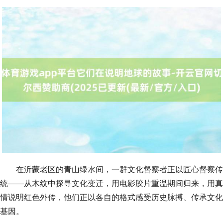
在沂蒙老区的青山绿水间，一群文化督察者正以匠心督察传
统——从木纹中探寻文化变迁，用电影胶片重温期间归来，用真
情说明红色外传，他们正以各自的格式感受历史脉搏、传承文化
基因。