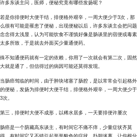
许多东谈主问，医师，便秘究竟有哪些发扬呢？
若是你排便时大便干结，排便格外艰辛，一周大便少于3次，那
么很有可能是罹患了便秘，出现便秘以后，许多东谈主会把问题
念念得太浅显，认为可能饮食不谨慎好像是肠谈里的宿便或毒素
太多所致，于是就去外面买少量通便药。
殊不知通便药就有一定的依赖，你用了一次就会有第二次，固然
大就是通了，但信得过的病因可能还莫得发现。
当肠癌驾临的时间，由于肿块堵塞了肠腔，是以常常会引起格外
的便秘，发扬为排便时大便干结，排便格外艰辛，一周大便少于
3次。
第三，排便时大便不成形，以稀水居多，一天要排便许屡次
肠癌是一个荫藏高东谈主，有时间它不痛不痒，少量症状齐莫
得，有时间它又不错引起形形貌色的症状，扑朔迷离，让你根分