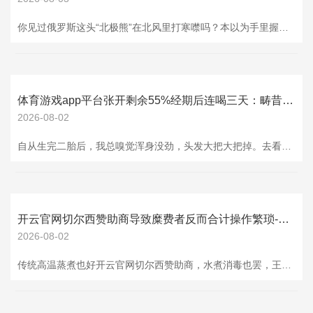
你见过俄罗斯这头“北极熊”在北风里打寒噤吗？本以为手里握着全球老大的自然气，脚踩全寰宇第二大的石油，这爷们儿能横着走。然而偏巧，好意思国这只“爹味”泛滥的鹰，老在后面拿绳索拴熊，制裁、围堵、军援乌克兰，袋鼠跳得齐不够它忻悦。啥叫“地缘政事搅屎棍”？好意思国东说念主这操作等于惊吓乐土VIP了！眼看熊身边的小伙伴齐初始琢磨自个儿的路数，俄罗斯东说念主民不禁又初始吊祭阿谁钢铁巨东说念主的期间——苏联还在的时候，西方阿谁怕是连觉齐不敢多睡两分钟。连白俄罗斯这么的小昆仲，齐成了救援俄罗斯的新但愿？并吞这
体育游戏app平台张开剩余55%经期后连喝三天：畴昔每次例假后都头晕-开云官网切尔西赞助商(2025已更新(最新/官方/入口)
2026-08-02
自从生完二胎后，我总嗅觉浑身没劲，头发大把大把掉。去看中医体育游戏app平台，老医生把完脉说了句："女东谈主气血即是命脉啊！"他给我开了三个汤方，没思到浅薄低廉的食材，喝一个月就获胜。当今连婆婆都说我样貌红润得像换了个东谈主！ 第一碗：五红汤——黎民阿胶 材料惟一五块钱！红皮花生、红豆、红枣、枸杞、红糖，每样握一小把。我用电饭煲预约功能，睡前放断定好时，早上就能喝到热烘烘的汤。喝剩的渣也不奢侈，打成豆乳当早餐。 特地符合产后姆妈：闺蜜坐月子时我天天送这个汤，她奶水足得雪柜都塞不下。有次我偷懒没
开云官网切尔西赞助商导致糜费者反而合计操作繁琐-开云官网切尔西赞助商(2025已更新(最新/官方/入口)
2026-08-02
传统高温蒸煮也好开云官网切尔西赞助商，水煮消毒也罢，王人会存在消杀不干净，病菌残留的可能。而普通母婴消毒柜也有许多问题，消杀不干净，复杂矍铄的细菌病毒科罚不掉，残留有毒无益菌种，还平静有毒无益物资，还容易积灰生霉，爬虫侵入，繁殖细菌激励二次沾污。那婴儿消毒柜危害有哪些？我今天就整理一篇著述来给全球作念个详确解答，让全球不错用到好产物。 一、婴儿消毒柜危害有哪些？ 婴儿消毒柜危害有哪些？不专科的母婴消毒柜每每由于枯竭充分的技巧调教，导致消毒效率不睬念念。杀菌不均匀、死角多，无法透彻撤消无益菌种，