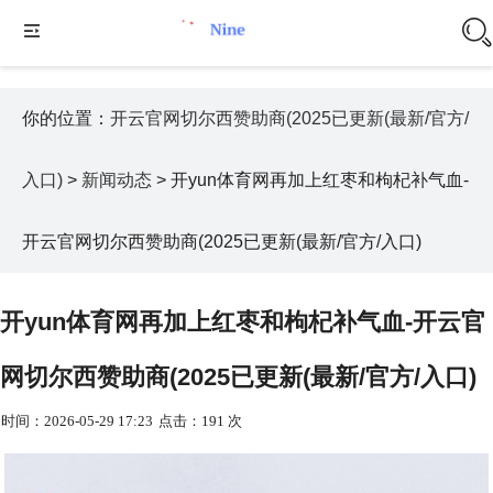
你的位置：
开云官网切尔西赞助商(2025已更新(最新/官方/
入口)
>
新闻动态
> 开yun体育网再加上红枣和枸杞补气血-
开云官网切尔西赞助商(2025已更新(最新/官方/入口)
开yun体育网再加上红枣和枸杞补气血-开云官
网切尔西赞助商(2025已更新(最新/官方/入口)
时间：2026-05-29 17:23
点击：191 次