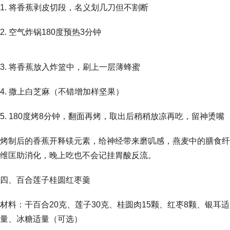
1. 将香蕉剥皮切段，名义划几刀但不割断
2. 空气炸锅180度预热3分钟
3. 将香蕉放入炸篮中，刷上一层薄蜂蜜
4. 撒上白芝麻（不错增加样坚果）
5. 180度烤8分钟，翻面再烤，取出后稍稍放凉再吃，留神烫嘴
烤制后的香蕉开释镁元素，给神经带来磨叽感，燕麦中的膳食纤
维匡助消化，晚上吃也不会记挂胃酸反流。
四、百合莲子桂圆红枣羹
材料：干百合20克、莲子30克、桂圆肉15颗、红枣8颗、银耳适
量、冰糖适量（可选）