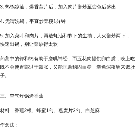
3. 热锅凉油，爆香蒜片后，加入肉片翻炒至变色后盛出
4. 无谓洗锅，平直炒菜梗1分钟
5. 加入菜叶和肉片，再放蚝油和剩下的生抽，大火翻炒两下，
快速出锅，别让菜炒得太软
茼蒿中的钾和钙有助于磨叽神经，而五花肉提供卵白质，晚上吃
既不会使胃部过于鼓胀，又能匡助稳固血糖，幸免深夜醒来饿肚
子。
三、空气炸锅烤香蕉
材料：香蕉2根、蜂蜜1勺、燕麦片2勺、白芝麻
作念法：