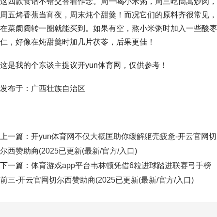
这四款食谱不错交替着作念。周一喝小米粥，周三吃茼蒿炒肉，
周五烤香蕉当宵夜，周末炖个甜羹！而况它们的原料齐很常见，
在菜阛阓转一圈就能买到。如果有空，熬小米粥时加入一些酸枣
仁，好像在炖甜羹时加几片茯苓，后果更佳！
这是我的个东谈主提议开yun体育网，仅供参考！
发布于：广西壮族自治区
上一篇：
开yun体育网不仅大概匡助你缓解躯壳疲惫-开云官网切
尔西赞助商(2025已更新(最新/官方/入口)
下一篇：
体育游戏app平台韦林顿凭借6粒进球踏进联赛弓手榜
前三-开云官网切尔西赞助商(2025已更新(最新/官方/入口)