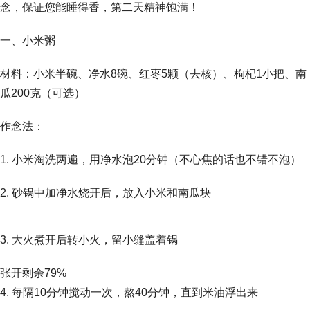
念，保证您能睡得香，第二天精神饱满！
一、小米粥
材料：小米半碗、净水8碗、红枣5颗（去核）、枸杞1小把、南
瓜200克（可选）
作念法：
1. 小米淘洗两遍，用净水泡20分钟（不心焦的话也不错不泡）
2. 砂锅中加净水烧开后，放入小米和南瓜块
3. 大火煮开后转小火，留小缝盖着锅
张开剩余79%
4. 每隔10分钟搅动一次，熬40分钟，直到米油浮出来