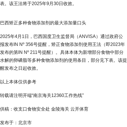
表。该王法将于2025年9月30日收效。
巴西矫正多种食物添加剂的最大添加量口头
2025年4月1日，巴西国度卫生监督局（ANVISA）通过政府公
报发布IN Nº 356号提醒，矫正食物添加剂使用王法（即2023年
发布的第IN Nº 211号提醒）。具体本体为新增部分食物中部分
水解的卵磷脂等多种食物添加剂的使用条目，部分见下表。该提
醒发布之日起收效。
以上本体仅供参考
转载请注明开端“南京海关12360工作热线”
供稿：收支口食物安全处 金陵海关 云开体育
发布于：北京市