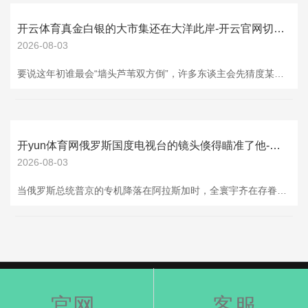
开云体育真金白银的大市集还在大洋此岸-开云官网切尔西赞助商(2025已更新(最新/官方/入口)
2026-08-03
要说这年初谁最会“墙头芦苇双方倒”，许多东谈主会先猜度某些互联网大V。可最近这顶“冠军帽”，怕是得让给莫迪：前脚在德里和中国高层把话摊开聊，后脚立马给好意思国送上一份“棉花大礼包”——把对好意思棉花的11%入口关税一刀取消。：你合计这招能换来华盛顿的笑容？后果东谈主家回头一句“印度不是环球要津变装”，外加关税大礼包回敬，热脸平直贴到冷钢板上。 把时间往前拨。王毅赴印，双方拿出不少“干货”：界限问题确立新机制、重开三个互市港口、谈稀土供应合作，这些王人不是走个过场。按理说，这对紧绷许久的中印联系
开yun体育网俄罗斯国度电视台的镜头倏得瞄准了他-开云官网切尔西赞助商(2025已更新(最新/官方/入口)
2026-08-03
当俄罗斯总统普京的专机降落在阿拉斯加时，全寰宇齐在存眷他和特朗普的世纪执手。 但谁也没思到，终末抢尽风头的开yun体育网，竟是一台价值22万元东说念主民币的乌拉尔三轮摩托车，这份送给世俗好意思国东说念主的礼物，平直戳中了好意思俄关系的明锐神经。 阿拉斯加住户马克·沃伦于今齐以为像在作念梦。 就在峰会开幕前几天，他推着那辆老掉牙的乌拉尔摩托在安克雷奇街头抛锚时，俄罗斯国度电视台的镜头倏得瞄准了他。 他随口怨恨了一句：“这车的开动器产自乌克兰，当今根柢买不到配件！ ”这段采访被连夜传回莫斯科，送到
官网
客服