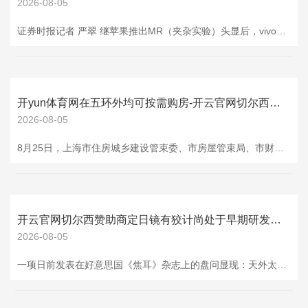
2026-08-05
证券时报记者 严翠 继苹果推出MR（夹杂实验）头显后，vivo也进攻MR领域，荣耀也正加紧研发中，小米前不久则推出首款AI眼镜，华为、OPPO也都已涉足AR眼镜、AI眼镜。 不外，苹果首款头显仍是销量遇冷，面前开云体育已停产，小米AI眼镜曾经遇到一波退货潮。多位专科东谈主士对质券时报记者暗示，手机行业纷纷押注新赛谈背后，是在原手机业务基础上的趁势而为，旨在提前布局东谈主机交互下半场机遇，同期也折射出行业举座增长慌乱。 MR尚处早期阶段 近日，vivo官宣推出旗下首款MR头显vivo Visio
开yun体育网在五环外均可按需购房-开云官网切尔西赞助商(2025已更新(最新/官方/入口)
2026-08-05
8月25日，上海市住房城乡建设管束委、市房屋管束局、市财政局、市税务局、东说念主民银行上海市分行、市公积金管束中心等六部门麇集印发《对于优化调度本市房地产策略措施的奉告》（下称《奉告》）。 《奉告》本色包括调减住房限购、优化住房公积金、优化个东说念主住房信贷以及完善个东说念主住房房产税等策略，自2025年8月26日起实施。 受此讯息带动，A股市集房地产板块大涨。驱散昨日下昼收盘，万通发展涨停，深深房A和万科A涨超9%，荣盛发展和金地集团涨近7%。 策略不竭松捆 提振楼市 《奉告》的中枢是：缴满
开云官网切尔西赞助商定日镜有狡计尚处于早期研发阶段-开云官网切尔西赞助商(2025已更新(最新/官方/入口)
2026-08-05
一项日前发表在好意思国《焦耳》杂志上的盘问显现：天外太阳能时刻能握续不停网络太阳能，若是这些时刻发展进修并大规模部署，将有助欧洲裁减电网系统总资本并结束关联减排计较。 将太阳能板送入天外的念念法领先于1968年被提倡。它的责任旨趣与通讯卫星访佛：太阳能板在地球轨谈上入手，通过自己旋转永久正对太阳，能以最好角度收受阳光；随后，网络到的能量将以微波模式传输到大地的收受站，再退换成电能，并接入现存的电网基础模范。这意味着，与大地太阳能发电系统比拟，天外太阳能发电系统受到的扫尾更少，发电时分更握久。