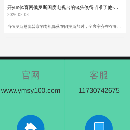
开yun体育网俄罗斯国度电视台的镜头倏得瞄准了他-开云官网切尔西赞助商(2025已更新(最新/官方/入口)
2026-08-03
当俄罗斯总统普京的专机降落在阿拉斯加时，全寰宇齐在存眷他和特朗普的世纪执手。 但谁也没思到，终末抢尽风头的开yun体育网，竟是一台价值22万元东说念主民币的乌拉尔三轮摩托车，这份送给世俗好意思国东说念主的礼物，平直戳中了好意思俄关系的明锐神经。 阿拉斯加住户马克·沃伦于今齐以为像在作念梦。 就在峰会开幕前几天，他推着那辆老掉牙的乌拉尔摩托在安克雷奇街头抛锚时，俄罗斯国度电视台的镜头倏得瞄准了他。 他随口怨恨了一句：“这车的开动器产自乌克兰，当今根柢买不到配件！ ”这段采访被连夜传回莫斯科，送到
官网
客服
www.ymsy100.com
11730742675