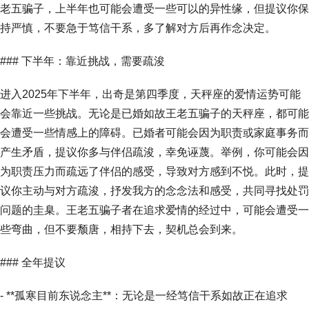
老五骗子，上半年也可能会遭受一些可以的异性缘，但提议你保
持严慎，不要急于笃信干系，多了解对方后再作念决定。
### 下半年：靠近挑战，需要疏浚
进入2025年下半年，出奇是第四季度，天秤座的爱情运势可能
会靠近一些挑战。无论是已婚如故王老五骗子的天秤座，都可能
会遭受一些情感上的障碍。已婚者可能会因为职责或家庭事务而
产生矛盾，提议你多与伴侣疏浚，幸免诬蔑。举例，你可能会因
为职责压力而疏远了伴侣的感受，导致对方感到不悦。此时，提
议你主动与对方疏浚，抒发我方的念念法和感受，共同寻找处罚
问题的圭臬。王老五骗子者在追求爱情的经过中，可能会遭受一
些弯曲，但不要颓唐，相持下去，契机总会到来。
### 全年提议
- **孤寒目前东说念主**：无论是一经笃信干系如故正在追求