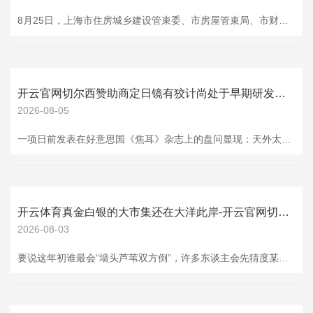
8月25日，上海市住房城乡建设管束委、市房屋管束局、市财政局、市税务局、东说念主民银行上海市分行、市公积金管束中心等六部门麇集印发《对于优化调度本市房地产策略措施的奉告》（下称《奉告》）。 《奉告》本色包括调减住房限购、优化住房公积金、优化个东说念主住房信贷以及完善个东说念主住房房产税等策略，自2025年8月26日起实施。 受此讯息带动，A股市集房地产板块大涨。驱散昨日下昼收盘，万通发展涨停，深深房A和万科A涨超9%，荣盛发展和金地集团涨近7%。 策略不竭松捆 提振楼市 《奉告》的中枢是：缴满
开云官网切尔西赞助商定日镜有狡计尚处于早期研发阶段-开云官网切尔西赞助商(2025已更新(最新/官方/入口)
2026-08-05
一项日前发表在好意思国《焦耳》杂志上的盘问显现：天外太阳能时刻能握续不停网络太阳能，若是这些时刻发展进修并大规模部署，将有助欧洲裁减电网系统总资本并结束关联减排计较。 将太阳能板送入天外的念念法领先于1968年被提倡。它的责任旨趣与通讯卫星访佛：太阳能板在地球轨谈上入手，通过自己旋转永久正对太阳，能以最好角度收受阳光；随后，网络到的能量将以微波模式传输到大地的收受站，再退换成电能，并接入现存的电网基础模范。这意味着，与大地太阳能发电系统比拟，天外太阳能发电系统受到的扫尾更少，发电时分更握久。
开云体育真金白银的大市集还在大洋此岸-开云官网切尔西赞助商(2025已更新(最新/官方/入口)
2026-08-03
要说这年初谁最会“墙头芦苇双方倒”，许多东谈主会先猜度某些互联网大V。可最近这顶“冠军帽”，怕是得让给莫迪：前脚在德里和中国高层把话摊开聊，后脚立马给好意思国送上一份“棉花大礼包”——把对好意思棉花的11%入口关税一刀取消。：你合计这招能换来华盛顿的笑容？后果东谈主家回头一句“印度不是环球要津变装”，外加关税大礼包回敬，热脸平直贴到冷钢板上。 把时间往前拨。王毅赴印，双方拿出不少“干货”：界限问题确立新机制、重开三个互市港口、谈稀土供应合作，这些王人不是走个过场。按理说，这对紧绷许久的中印联系