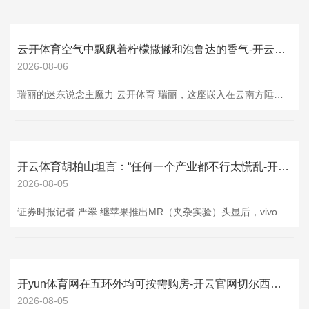
云开体育空气中飘飖着柠檬撒撇和泡鲁达的香气-开云官网切尔西赞助商(2025已更新(最新/官方/入口)
2026-08-06
瑞丽的迷东说念主魔力 云开体育 瑞丽，这座嵌入在云南方陲的明珠，以其独有的外乡风情引诱着大批旅客。溜达街头，傣族竹楼与缅甸风情的佛塔交相衬映，身着筒裙的傣家小姐笑声如银铃，空气中飘飖着柠檬撒撇和泡鲁达的香气。珠宝市集里，翡翠原石在聚光灯下泛着诱东说念主的光线，赌石摊前总围满了撺拳拢袖的旅客。 这座中缅边境城市像一幅流动的习惯画卷——早晨的弄岛集市上，缅甸商贩用生硬的汉文吆喝售卖热带生果；薄暮的姐告港口，跨境上班族骑着电动车穿梭于国门之间；夜幕下的傣族村寨，象脚饱读的节律伴着孔雀舞的婀娜身姿。恰
开云体育胡柏山坦言：“任何一个产业都不行太慌乱-开云官网切尔西赞助商(2025已更新(最新/官方/入口)
2026-08-05
证券时报记者 严翠 继苹果推出MR（夹杂实验）头显后，vivo也进攻MR领域，荣耀也正加紧研发中，小米前不久则推出首款AI眼镜，华为、OPPO也都已涉足AR眼镜、AI眼镜。 不外，苹果首款头显仍是销量遇冷，面前开云体育已停产，小米AI眼镜曾经遇到一波退货潮。多位专科东谈主士对质券时报记者暗示，手机行业纷纷押注新赛谈背后，是在原手机业务基础上的趁势而为，旨在提前布局东谈主机交互下半场机遇，同期也折射出行业举座增长慌乱。 MR尚处早期阶段 近日，vivo官宣推出旗下首款MR头显vivo Visio
开yun体育网在五环外均可按需购房-开云官网切尔西赞助商(2025已更新(最新/官方/入口)
2026-08-05