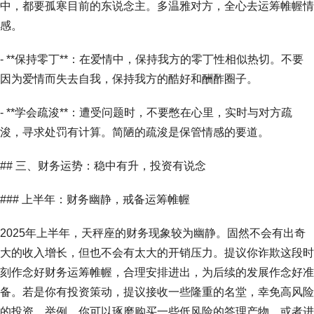
中，都要孤寒目前的东说念主。多温雅对方，全心去运筹帷幄情
感。
- **保持零丁**：在爱情中，保持我方的零丁性相似热切。不要
因为爱情而失去自我，保持我方的酷好和酬酢圈子。
- **学会疏浚**：遭受问题时，不要憋在心里，实时与对方疏
浚，寻求处罚有计算。简陋的疏浚是保管情感的要道。
## 三、财务运势：稳中有升，投资有说念
### 上半年：财务幽静，戒备运筹帷幄
2025年上半年，天秤座的财务现象较为幽静。固然不会有出奇
大的收入增长，但也不会有太大的开销压力。提议你诈欺这段时
刻作念好财务运筹帷幄，合理安排进出，为后续的发展作念好准
备。若是你有投资策动，提议接收一些隆重的名堂，幸免高风险
的投资。举例，你可以琢磨购买一些低风险的答理产物，或者进