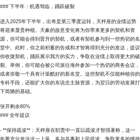
### 下半年：机遇驾临，踊跃破裂
进入2025年下半年，出奇是第三季度运转，天秤座的业绩运势
将迎来显贵种植。天象的故意变化将为你带来更多的契机和资
源，你可能会得到晋升的契机，或者有契机参与到一些热切的名
堂中。此时，你之前积蓄的告戒和才智将得到充分的发达，提议
你收拢契机，踊跃展示我方的实力，争取在业绩上取得更大的破
裂。举例，你可能会被公司派往海外参加一个热切的商务会议，
或者崇敬一个具有计策酷好的新名堂。这些契机不仅能种植你的
专科手段，还能扩大你的东说念主脉资源，为翌日的劳动发展打
下简陋的基础。
张开剩余80%
### 全年提议
- **保持疏浚**：天秤座在职责中一直以疏浚才智强著称，这一
年要充分发达这一上风，多与共事和上司疏浚，争取更多的维持