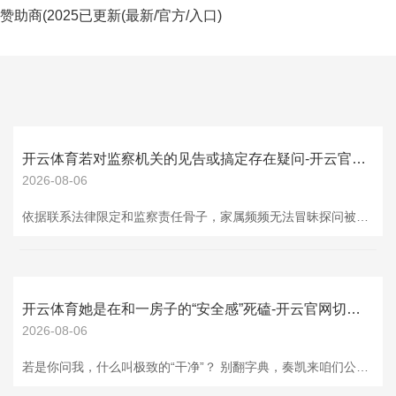
赞助商(2025已更新(最新/官方/入口)
开云体育若对监察机关的见告或搞定存在疑问-开云官网切尔西赞助商(2025已更新(最新/官方/入口)
2026-08-06
依据联系法律限定和监察责任骨子，家属频频无法冒昧探问被留置东谈主员的具体案件情况。这是因为留置是监察机关为拜谒严重职务犯法和职务行恶所选拔的艰辛圭表，拜谒责任需要在守密状况下进行开云体育，以保证其平允、顺利开展，留心外界羁系，幸免出现把柄被隐退、甩掉，证东谈主受到羁系等影响案件平允搞定的情况。监察机关在选拔留置圭表后，会实时见告被留置东谈主员所在单元和家属。见告内容一般包括留置的事实、不祥原因、地方等基本信息，但不会波及具体的拜谒剖释、把柄情况等细节。要是家属念念要了解更多信息，可通过一些正当
开云体育她是在和一房子的“安全感”死磕-开云官网切尔西赞助商(2025已更新(最新/官方/入口)
2026-08-06
若是你问我，什么叫极致的“干净”？ 别翻字典，奏凯来咱们公司走一圈，找林薇。 她的办公桌堪比博物馆展柜，键盘疏忽干净得能当镜子用，连喝水都得确保杯沿莫得任何唇印。 前次我顺手把订书机放她桌上，她作为比反射弧还快，咔一下就把订书机转了个朝向，还用手指在桌沿擦了擦，像现场查毒。 那画面，比体育比赛里门将极限扑救还带感。 说她“厚爱”，其实不太贴切。 她身上的那股劲儿，一看就不是这几年“断舍离”流行起来的。 她妈走得早，家里唯独留住的传家宝，即是那句“干净点少生病”。 林薇把这话刻进骨头里，每天洗头