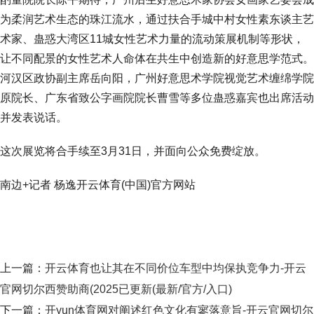
为柔润艺术生态的珠江流水，通过扶合手城中村女性素东谈主艺
术家、蛊惑大湾区11城女性艺术力量的流动策展机制等形状，
让不同配景的女性艺术人命体在共生中创造新的好意思学范式。
河汉区政协副主席岳向阳，广州好意思术学院视觉艺术缠绵学院
原院长、广东省致公字画院院长曹雪等多位蛊惑嘉宾也出席活动
并发表说话。
这次展览将合手续至3月31日，并面向公众免费绽放。
南边+记者 杨逸开云体育(中国)官方网站
上一篇：
开云体育也让其在不同价位车型中均保执竞争力-开云
官网切尔西赞助商(2025已更新(最新/官方/入口)
下一篇：
开yun体育网对阐述红色文化有寥落意旨-开云官网切尔