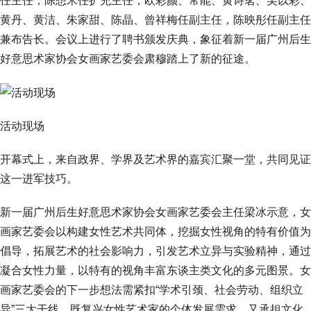
任主任，陈想米任扩充主任，欧彩颜、常能、黄诗茗、吴以彩、
黄丹、黄洁、朱家甜、陈晶、曾祥梅任副主任，陈映彤任副主任
兼布告长。会议上进行了聘书颁发庆典，象征着新一届广州后生
好意思术家协会女画家艺委会肃穆踏上了新的征途。
活动现场
开幕式上，来自政界、学界及艺术界的嘉宾汇聚一堂，共同见证
这一进军技巧。
新一届广州后生好意思术家协会女画家艺委会主任梁冰示意，女
画家艺委会以构建女性艺术共同体，挖掘女性视角的特有价值为
倡导，拓展艺术的社会影响力，引发艺术立异与实验精神，通过
凝合女性力量，以特有的视角丰富东谈主类文化的多元图景。女
画家艺委会的下一步想法需紧扣“学术引颈、社会劳动、组织立
异”三大干线，既复兴女性艺术家的个体发展需求，又承担文化