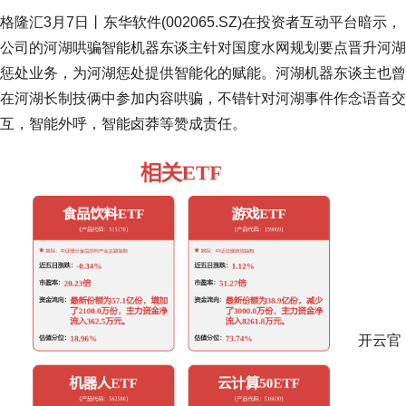
格隆汇3月7日丨东华软件(002065.SZ)在投资者互动平台暗示，
公司的河湖哄骗智能机器东谈主针对国度水网规划要点晋升河湖
惩处业务，为河湖惩处提供智能化的赋能。河湖机器东谈主也曾
在河湖长制技俩中参加内容哄骗，不错针对河湖事件作念语音交
互，智能外呼，智能卤莽等赞成责任。
开云官