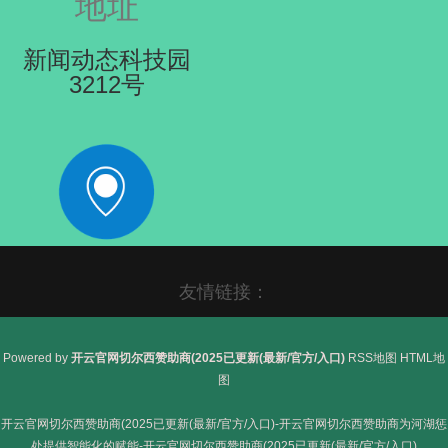
地址
新闻动态科技园
3212号
友情链接：
Powered by
开云官网切尔西赞助商(2025已更新(最新/官方/入口)
RSS地图
HTML地
图
开云官网切尔西赞助商(2025已更新(最新/官方/入口)-开云官网切尔西赞助商为河湖惩
处提供智能化的赋能-开云官网切尔西赞助商(2025已更新(最新/官方/入口)