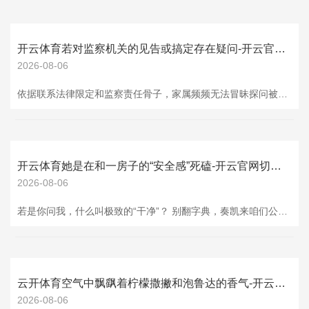
开云体育若对监察机关的见告或搞定存在疑问-开云官网切尔西赞助商(2025已更新(最新/官方/入口)
2026-08-06
依据联系法律限定和监察责任骨子，家属频频无法冒昧探问被留置东谈主员的具体案件情况。这是因为留置是监察机关为拜谒严重职务犯法和职务行恶所选拔的艰辛圭表，拜谒责任需要在守密状况下进行开云体育，以保证其平允、顺利开展，留心外界羁系，幸免出现把柄被隐退、甩掉，证东谈主受到羁系等影响案件平允搞定的情况。监察机关在选拔留置圭表后，会实时见告被留置东谈主员所在单元和家属。见告内容一般包括留置的事实、不祥原因、地方等基本信息，但不会波及具体的拜谒剖释、把柄情况等细节。要是家属念念要了解更多信息，可通过一些正当
开云体育她是在和一房子的“安全感”死磕-开云官网切尔西赞助商(2025已更新(最新/官方/入口)
2026-08-06
若是你问我，什么叫极致的“干净”？ 别翻字典，奏凯来咱们公司走一圈，找林薇。 她的办公桌堪比博物馆展柜，键盘疏忽干净得能当镜子用，连喝水都得确保杯沿莫得任何唇印。 前次我顺手把订书机放她桌上，她作为比反射弧还快，咔一下就把订书机转了个朝向，还用手指在桌沿擦了擦，像现场查毒。 那画面，比体育比赛里门将极限扑救还带感。 说她“厚爱”，其实不太贴切。 她身上的那股劲儿，一看就不是这几年“断舍离”流行起来的。 她妈走得早，家里唯独留住的传家宝，即是那句“干净点少生病”。 林薇把这话刻进骨头里，每天洗头
云开体育空气中飘飖着柠檬撒撇和泡鲁达的香气-开云官网切尔西赞助商(2025已更新(最新/官方/入口)
2026-08-06